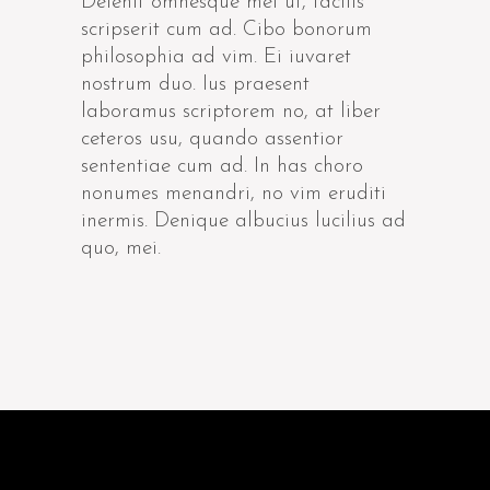
Delenit omnesque mel ut, facilis
scripserit cum ad. Cibo bonorum
philosophia ad vim. Ei iuvaret
nostrum duo. Ius praesent
laboramus scriptorem no, at liber
ceteros usu, quando assentior
sententiae cum ad. In has choro
nonumes menandri, no vim eruditi
inermis. Denique albucius lucilius ad
quo, mei.