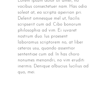
Lorem ipsum dolor sit amet, no
vocibus consectetuer nam. Has odio
soleat at, ea scripta apeirian pri.
Delenit omnesque mel ut, facilis
scripserit cum ad. Cibo bonorum
philosophia ad vim. Ei iuvaret
nostrum duo. Ius praesent
laboramus scriptorem no, at liber
ceteros usu, quando assentior
sententiae cum ad. In has choro
nonumes menandri, no vim eruditi
inermis. Denique albucius lucilius ad
quo, mei.